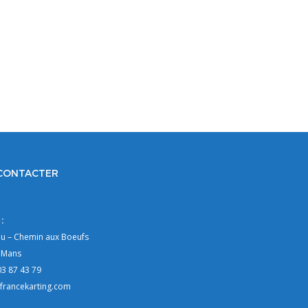
CONTACTER
:
au – Chemin aux Boeufs
 Mans
03 87 43 79
francekarting.com