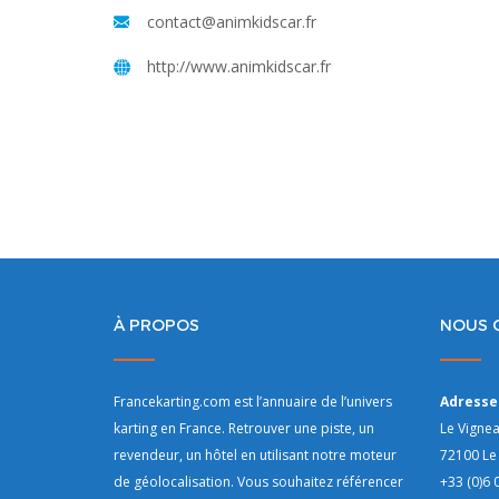
contact@animkidscar.fr
http://www.animkidscar.fr
À PROPOS
NOUS 
Francekarting.com est l’annuaire de l’univers
Adresse 
karting en France. Retrouver une piste, un
Le Vigne
revendeur, un hôtel en utilisant notre moteur
72100 Le
de géolocalisation. Vous souhaitez référencer
+33 (0)6 