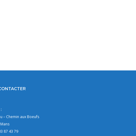
CONTACTER
:
au – Chemin aux Boeufs
 Mans
03 87 43 79